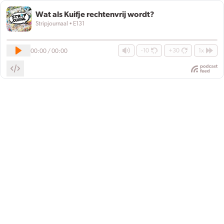
Wat als Kuifje rechtenvrij wordt?
Stripjournaal
• E131
-10
+30
1x
00:00 / 00:00